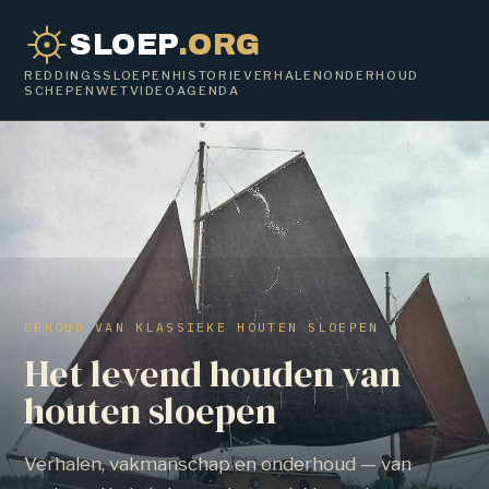
SLOEP
.ORG
REDDINGSSLOEPEN
HISTORIE
VERHALEN
ONDERHOUD
SCHEPENWET
VIDEO
AGENDA
BEHOUD VAN KLASSIEKE HOUTEN SLOEPEN
Het levend houden van
houten sloepen
Verhalen, vakmanschap en onderhoud — van