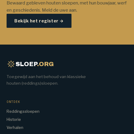
Bewaard gebleven houten sloepen, met hun bouwjaar, werf
en geschiedenis. Meld de uwe aan.
Bekijk het register →
SLOEP
.ORG
Toegewijd aan het behoud van klassieke
houten (reddings)sloepen.
ONTDEK
Reddingssloepen
Historie
Verhalen