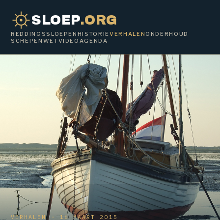
SLOEP
.ORG
REDDINGSSLOEPEN
HISTORIE
VERHALEN
ONDERHOUD
SCHEPENWET
VIDEO
AGENDA
VERHALEN · 16 MAART 2015