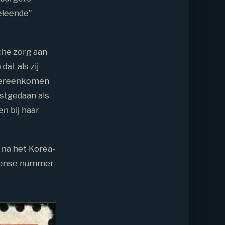
eleende"
che zorg aan
at als zij
overeenkomen
nstgedaan als
n bij haar
 na het Korea-
 Deense nummer