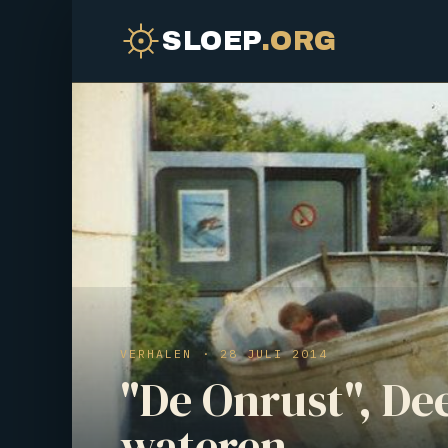
SLOEP
.ORG
VERHALEN · 28 JULI 2014
"De Onrust", De
wateren