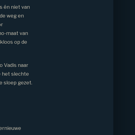
 én niet van
r de weg en
or
ano-maat van
rkloos op de
o Vadis naar
 het slechte
e sloep gezet.
ternieuwe