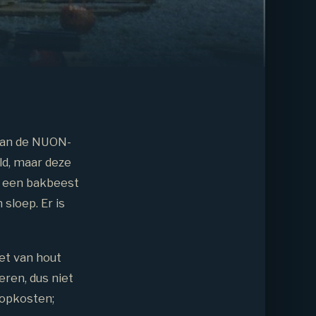
van de NUON-
ld, maar deze
n een bakbeest
sloep. Er is
iet van hout
eren, dus niet
oopkosten;