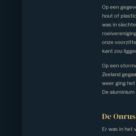
Op een gegeve
hout of plasti
was in slecht
roeiverenigin
onze voorzitt
kant zou ligge
Op een stormac
Zeeland gegaa
weer ging het
De aluminium s
De Onrus
Er was in het 