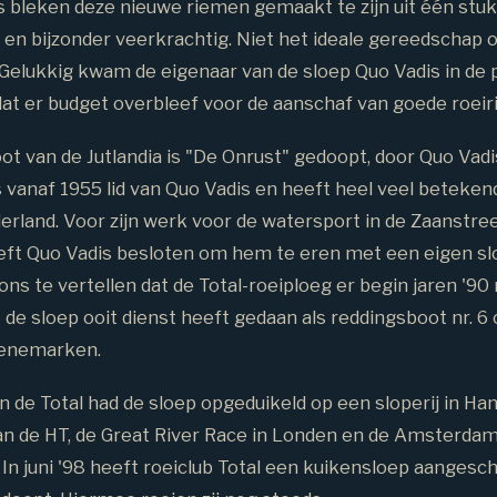
s bleken deze nieuwe riemen gemaakt te zijn uit één stu
 en bijzonder veerkrachtig. Niet het ideale gereedschap
 Gelukkig kwam de eigenaar van de sloep Quo Vadis in de p
at er budget overbleef voor de aanschaf van goede roei
t van de Jutlandia is "De Onrust" gedoopt, door Quo Vadis 
is vanaf 1955 lid van Quo Vadis en heeft heel veel beteken
erland. Voor zijn werk voor de watersport in de Zaanstre
eft Quo Vadis besloten om hem te eren met een eigen sl
ons te vertellen dat de Total-roeiploeg er begin jaren '9
 de sloep ooit dienst heeft gedaan als reddingsboot nr. 6
 Denemarken.
n de Total had de sloep opgeduikeld op een sloperij in H
 de HT, de Great River Race in Londen en de Amsterda
In juni '98 heeft roeiclub Total een kuikensloep aangesc