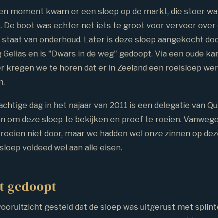
n moment kwam er een sloep op de markt, die stoer was
c. De boot was echter net iets te groot voor vervoer ove
e staat van onderhoud. Later is deze sloep aangekocht do
g Gelias en is "Dwars in de weg" gedoopt. Via een oude k
er kregen we te horen dat er in Zeeland een roeisloep we
n.
htige dag in het najaar van 2011 is een delegatie van Qu
n om deze sloep te bekijken en proef te roeien. Vanwege
 roeien niet door, maar we hadden wel onze zinnen op dez
loep voldeed wel aan alle eisen.
t gedoopt
vooruitzicht gesteld dat de sloep was uitgerust met splin