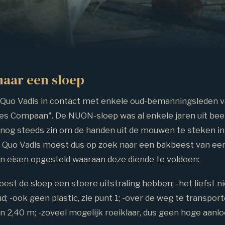
naar een sloep
Quo Vadis in contact met enkele oud-bemanningsleden 
aes Compaan". De NUON-sloep was al enkele jaren uit bee
nog steeds zin om de handen uit de mouwen te steken i
. Quo Vadis moest dus op zoek naar een bakbeest van een 
n eisen opgesteld waaraan deze diende te voldoen:
est de sloep een stoere uitstraling hebben; -het liefst n
ud; -ook geen plastic, zie punt 1; -over de weg te transport
n 2,40 m; -zoveel mogelijk roeiklaar, dus geen hoge aanl