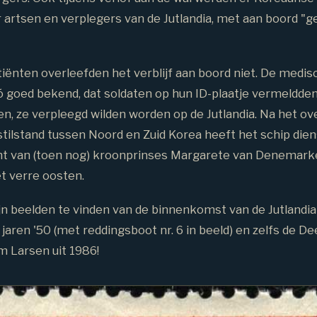
 artsen en verplegers van de Jutlandia, met aan boord "g
iënten overleefden het verblijf aan boord niet. De medis
 goed bekend, dat soldaten op hun ID-plaatje vermeldden d
n, ze verpleegd wilden worden op de Jutlandia. Na het 
tilstand tussen Noord en Zuid Korea heeft het schip die
cht van (toen nog) kroonprinses Margarete van Denemarke
t verre oosten.
jn beelden te vinden van de binnenkomst van de Jutlandia
 jaren '50 (met reddingsboot nr. 6 in beeld) en zelfs de
m Larsen uit 1986!