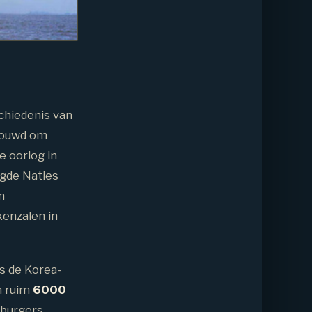
chiedenis van
ebouwd om
 oorlog in
igde Naties
n
kenzalen in
s de Korea-
n ruim
6000
 burgers