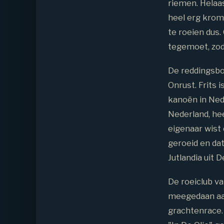
riemen. Helaa
heel erg krom
te roeien dus.
tegemoet, zod
De reddingsboo
Onrust. Frits 
kanoën in Ned
Nederland, he
eigenaar wist 
geroeid en dat
Jutlandia uit
De roeiclub va
meegedaan aan
grachtenrace. 