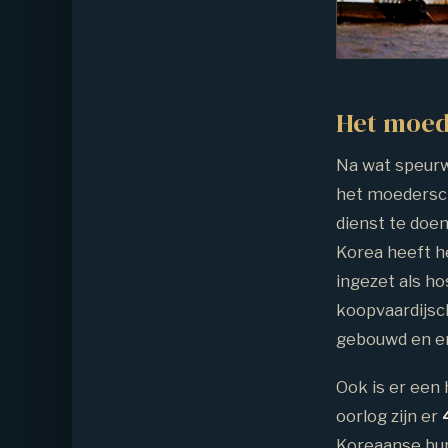
Het moed
Na wat speurw
het moedersch
dienst te doe
Korea heeft h
ingezet als ho
koopvaardijsch
gebouwd en er
Ook is er een
oorlog zijn er
Koreaanse bur