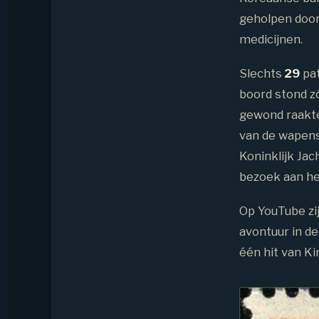
geholpen door
medicijnen.
Slechts
29
pat
boord stond zó
gewond raakte
van de wapens
Koninklijk Ja
bezoek aan he
Op YouTube zi
avontuur in de
één hit van Ki