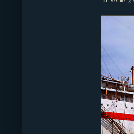
"In De Olie" g