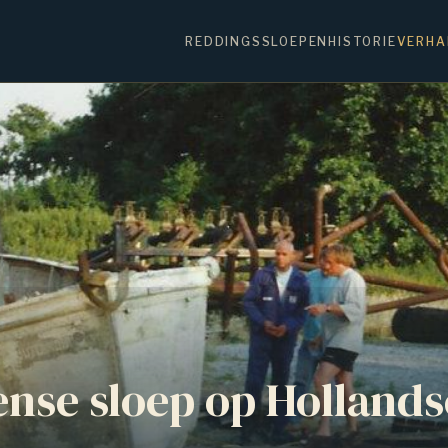
REDDINGSSLOEPEN
HISTORIE
VERHA
ense sloep op Hollands