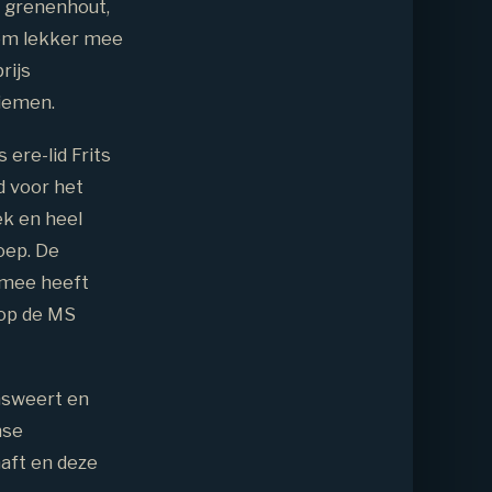
k grenenhout,
 om lekker mee
rijs
riemen.
ere-lid Frits
d voor het
ek en heel
oep. De
0 mee heeft
 op de MS
answeert en
mse
haft en deze