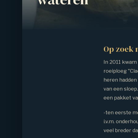
Op zoek 
In 2011 kwam 
roeiploeg "Cl
heren hadden 
van een sloep
een pakket va
-ten eerste mo
i.v.m. onderho
veel breder da