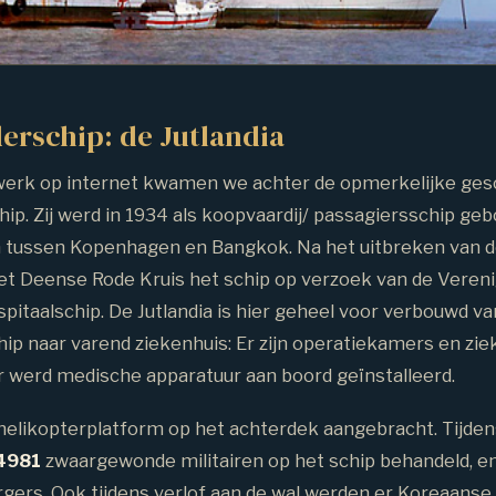
erschip: de Jutlandia
erk op internet kwamen we achter de opmerkelijke ges
ip. Zij werd in 1934 als koopvaardij/ passagiersschip g
n tussen Kopenhagen en Bangkok. Na het uitbreken van de
et Deense Rode Kruis het schip op verzoek van de Veren
spitaalschip. De Jutlandia is hier geheel voor verbouwd va
ip naar varend ziekenhuis: Er zijn operatiekamers en zie
 werd medische apparatuur aan boord geïnstalleerd.
 helikopterplatform op het achterdek aangebracht. Tijden
4981
zwaargewonde militairen op het schip behandeld, e
gers. Ook tijdens verlof aan de wal werden er Koreaanse